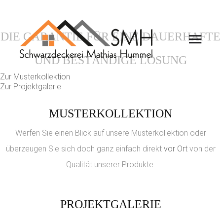
PRAXIS
DIE GARANTIE FÜR EINE DAUERHAFTE
UND BESTÄNDIGE LÖSUNG
Zur Musterkollektion
Zur Projektgalerie
MUSTERKOLLEKTION
Werfen Sie einen Blick auf unsere Musterkollektion oder
überzeugen Sie sich doch ganz einfach direkt
vor Ort
von der
Qualität unserer Produkte.
PROJEKTGALERIE